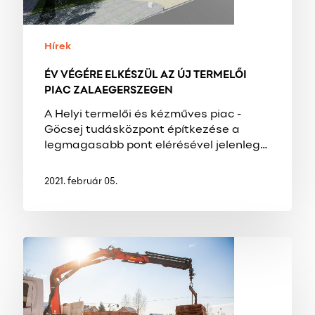
PIAC
ZALAEGERSZEGEN
Hírek
ÉV VÉGÉRE ELKÉSZÜL AZ ÚJ TERMELŐI
PIAC ZALAEGERSZEGEN
A Helyi termelői és kézműves piac -
Göcsej tudásközpont építkezése a
legmagasabb pont elérésével jelenleg…
2021. február 05.
HORVÁTORSZÁG
–
ÚJJÁÉPÍTÉS
A
FÖLDRENGÉS