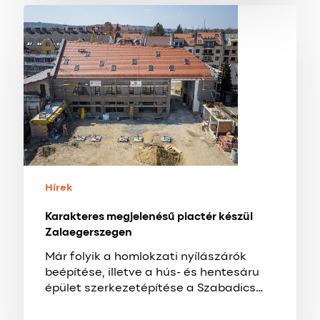
Karakteres
megjelenésű
piactér
készül
Zalaegerszegen
Hírek
Karakteres megjelenésű piactér készül
Zalaegerszegen
Már folyik a homlokzati nyílászárók
beépítése, illetve a hús- és hentesáru
épület szerkezetépítése a Szabadics…