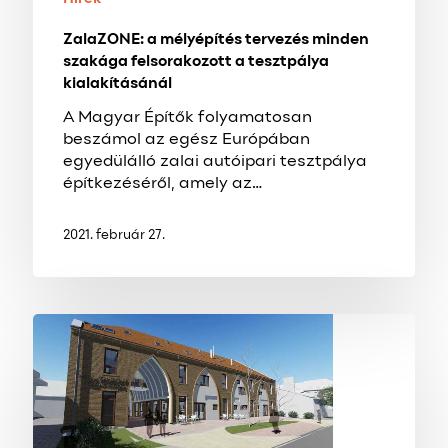
ZalaZONE: a mélyépítés tervezés minden
szakága felsorakozott a tesztpálya
kialakításánál
A Magyar Építők folyamatosan
beszámol az egész Európában
egyedülálló zalai autóipari tesztpálya
építkezéséről, amely az…
2021. február 27.
ÉV
VÉGÉRE
ELKÉSZÜL
AZ
ÚJ
TERMELŐI