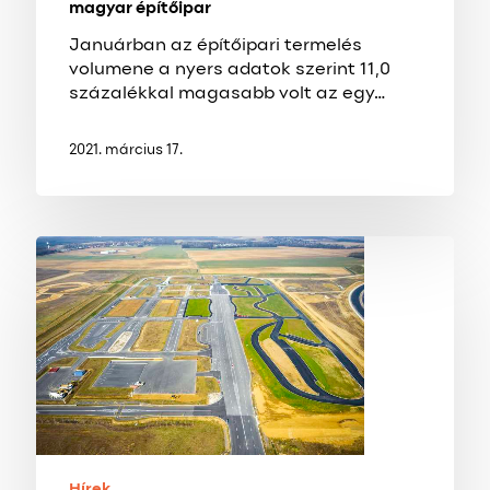
magyar építőipar
Januárban az építőipari termelés
volumene a nyers adatok szerint 11,0
százalékkal magasabb volt az egy…
2021. március 17.
ZalaZONE:
a
mélyépítés
tervezés
minden
szakága
felsorakozott
a
tesztpálya
kialakításánál
Hírek