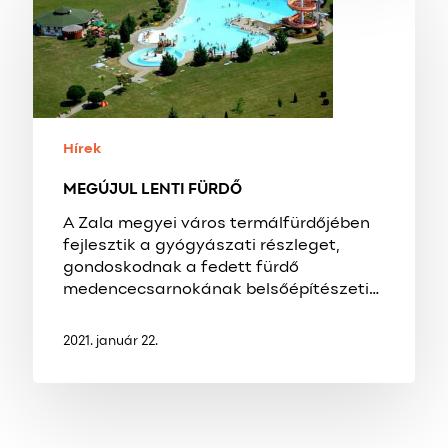
FÜRDŐ
Hírek
MEGÚJUL LENTI FÜRDŐ
A Zala megyei város termálfürdőjében
fejlesztik a gyógyászati részleget,
gondoskodnak a fedett fürdő
medencecsarnokának belsőépítészeti…
2021. január 22.