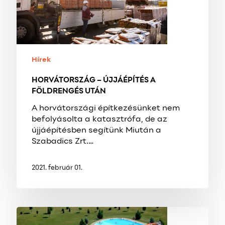
UTÁN
Hírek
HORVÁTORSZÁG – ÚJJÁÉPÍTÉS A
FÖLDRENGÉS UTÁN
A horvátországi építkezésünket nem
befolyásolta a katasztrófa, de az
újjáépítésben segítünk Miután a
Szabadics Zrt.…
2021. február 01.
MEGÚJUL
LENTI