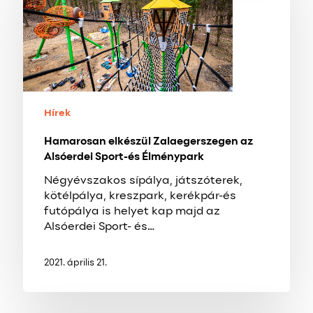
az
Alsóerdei
Sport-
és
Élménypark
Hírek
Hamarosan elkészül Zalaegerszegen az
Alsóerdei Sport-és Élménypark
Négyévszakos sípálya, játszóterek,
kötélpálya, kreszpark, kerékpár-és
futópálya is helyet kap majd az
Alsóerdei Sport- és…
2021. április 21.