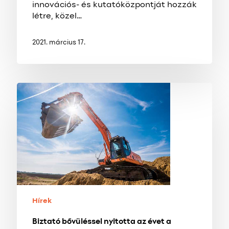
innovációs- és kutatóközpontját hozzák
létre, közel…
2021. március 17.
Biztató
bővüléssel
nyitotta
az
évet
a
magyar
építőipar
Hírek
Biztató bővüléssel nyitotta az évet a