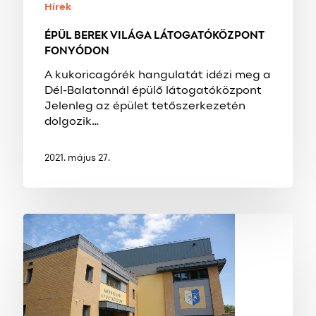
Hírek
ÉPÜL BEREK VILÁGA LÁTOGATÓKÖZPONT
FONYÓDON
A kukoricagórék hangulatát idézi meg a
Dél-Balatonnál épülő látogatóközpont
Jelenleg az épület tetőszerkezetén
dolgozik…
2021. május 27.
ELKÉSZÜLT
A
VÍVÓCSARNOK
ZALAEGERSZEGEN