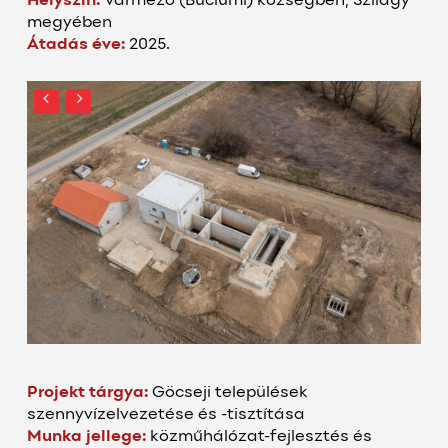
Helyszín:
Vármező (
Buciumi
) községben, Szilágy
megyében
Átadás éve:
2025.
Projekt tárgya:
Göcseji települések
szennyvízelvezetése és -tisztítása
Munka jellege:
k
özműhálózat-fejlesztés és