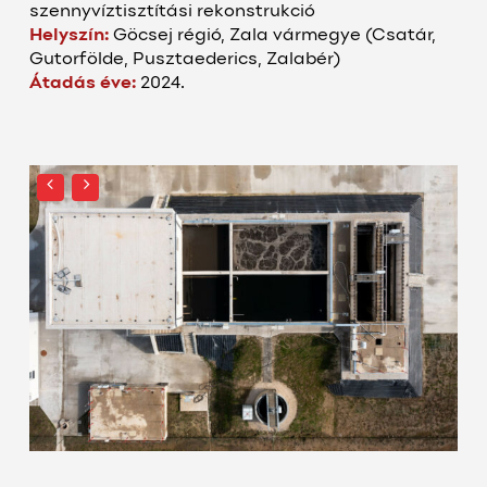
szennyvíztisztítási rekonstrukció
Helyszín:
Göcsej régió, Zala vármegye (Csatár,
Gutorfölde, Pusztaederics, Zalabér)
Átadás éve:
2024.