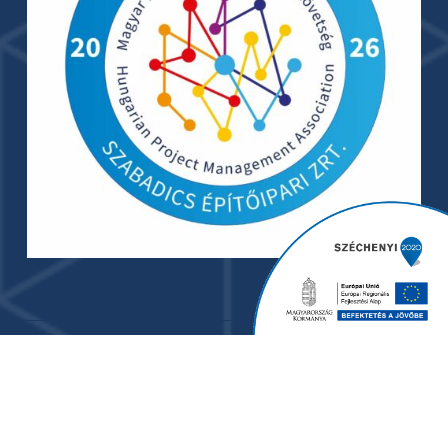
© 2024 Szabadics Group. - Minden jog fenntartva. I
Adatkezelési tájékoztató
I
Adatkezelési tájékoztató
2025
I
ÁSZF árubeszerzés
I
ÁSZF vállalkozói
I
ÁSZF
szolgáltatás beszerzés