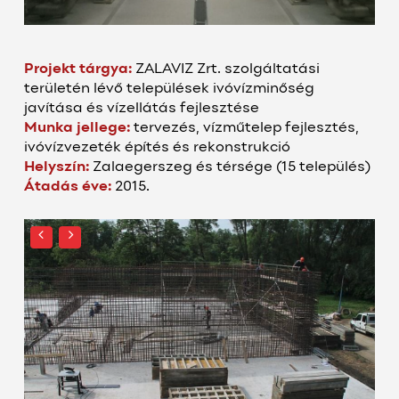
Projekt tárgya:
ZALAVIZ Zrt. szolgáltatási
területén lévő települések ivóvízminőség
javítása és vízellátás fejlesztése
Munka jellege:
tervezés, vízműtelep fejlesztés,
ivóvízvezeték építés és rekonstrukció
Helyszín:
Zalaegerszeg és térsége (15 település)
Átadás éve:
2015.