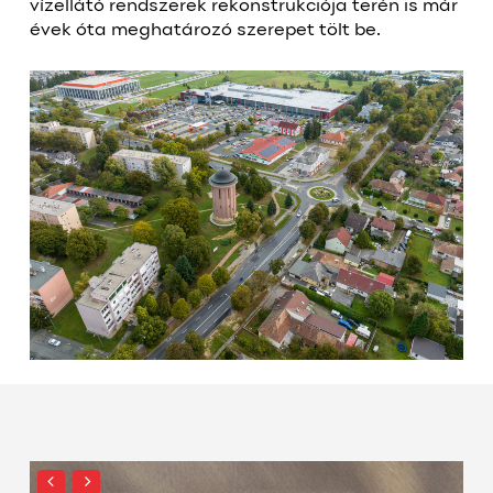
vízellátó rendszerek rekonstrukciója terén is már
évek óta meghatározó szerepet tölt be.