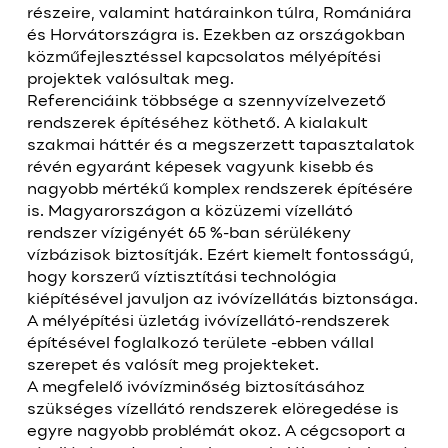
részeire, valamint határainkon túlra, Romániára
és Horvátországra is. Ezekben az országokban
közműfejlesztéssel kapcsolatos mélyépítési
projektek valósultak meg.
Referenciáink többsége a szennyvízelvezető
rendszerek építéséhez köthető. A kialakult
szakmai háttér és a megszerzett tapasztalatok
révén egyaránt képesek vagyunk kisebb és
nagyobb mértékű komplex rendszerek építésére
is. Magyarországon a közüzemi vízellátó
rendszer vízigényét 65 %-ban sérülékeny
vízbázisok biztosítják. Ezért kiemelt fontosságú,
hogy korszerű víztisztítási technológia
kiépítésével javuljon az ivóvízellátás biztonsága.
A mélyépítési üzletág ivóvízellátó-rendszerek
építésével foglalkozó területe -ebben vállal
szerepet és valósít meg projekteket.
A megfelelő ivóvízminőség biztosításához
szükséges vízellátó rendszerek elöregedése is
egyre nagyobb problémát okoz. A cégcsoport a