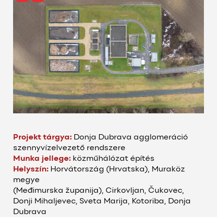
Projekt tárgya:
Donja
Dubrava
agglomeráció
szennyvízelvezető rendszere
Munka jellege:
közműhálózat építés
Helyszín:
Horvátország (
Hrvatska
), Muraköz
megye
(
Međimurska
županija
),
Cirkovljan
,
Čukovec
,
Donji
Mihaljevec
, Sveta Marija, Kotoriba, Donja
Dubrava