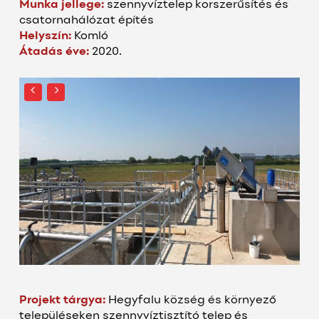
Munka jellege:
szennyvíztelep korszerűsítés és
csatornahálózat építés
Helyszín:
Komló
Átadás éve:
2020.
Projekt tárgya:
Hegyfalu község és környező
településeken szennyvíztisztító telep és