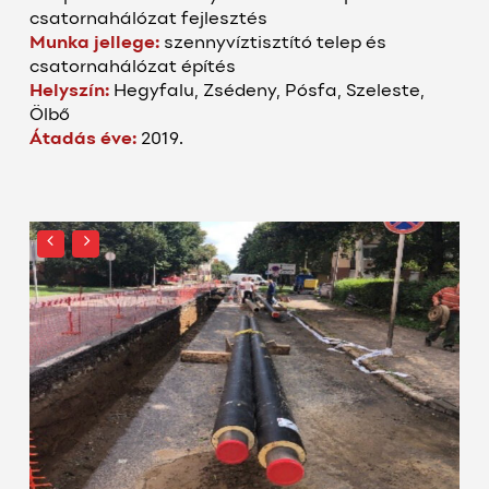
csatornahálózat fejlesztés
Munka jellege:
szennyvíztisztító telep és
csatornahálózat építés
Helyszín:
Hegyfalu, Zsédeny, Pósfa, Szeleste,
Ölbő
Átadás éve:
2019.