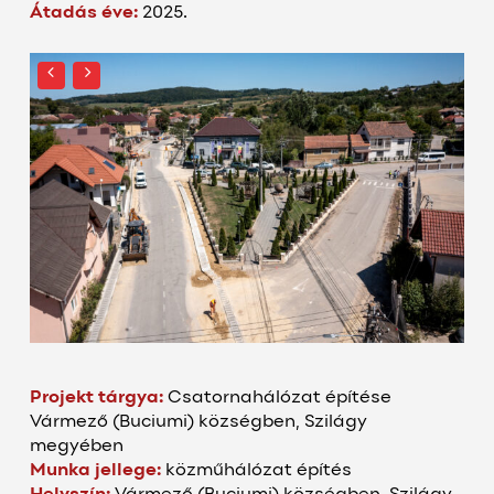
Átadás éve:
2025.
Projekt tárgya:
Csatornahálózat építése
Vármező (
Buciumi
) községben, Szilágy
megyében
Munka jellege:
k
özműhálózat építés