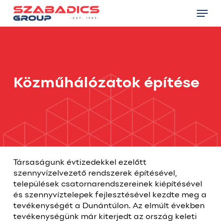
Skip
Menu
to
main
Close
content
Menu
Közműhálózatok építése
Társaságunk évtizedekkel ezelőtt
szennyvízelvezető rendszerek építésével,
települések csatornarendszereinek kiépítésével
és szennyvíztelepek fejlesztésével kezdte meg a
tevékenységét a Dunántúlon. Az elmúlt években
tevékenységünk már kiterjedt az ország keleti