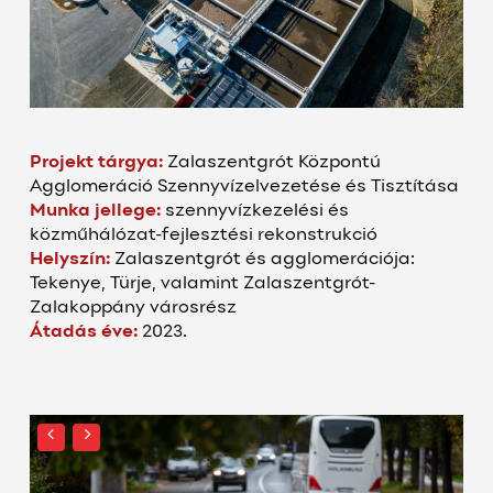
Projekt tárgya:
Zalaszentgrót Központú
Agglomeráció
Szennyvízelvezetése és Tisztítása
Munka jellege:
s
zennyvízkezelési és
közműhálózat-fejlesztési rekonstrukció
Helyszín:
Zalaszentgrót és agglomerációja:
Tekenye, Türje, valamint Zalaszentgrót-
Zalakoppány városrész
Átadás éve:
2023.