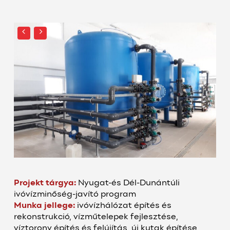
Projekt tárgya:
Nyugat-és Dél-Dunántúli
ivóvízminőség-javító program
Munka jellege:
ivóvízhálózat építés és
rekonstrukció, vízműtelepek fejlesztése,
víztorony építés és felújítás, új kutak építése