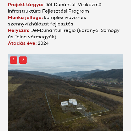
Projekt tárgya:
Dél-Dunántúli Víziközmű
Infrastruktúra Fejlesztési Program
Munka jellege:
ko
mplex ivóvíz- és
szennyvízhálózat fejlesztés
Helyszín:
Dél-Dunántúli régió (Baranya, Somogy
és Tolna vármegyék)
Átadás éve:
2024