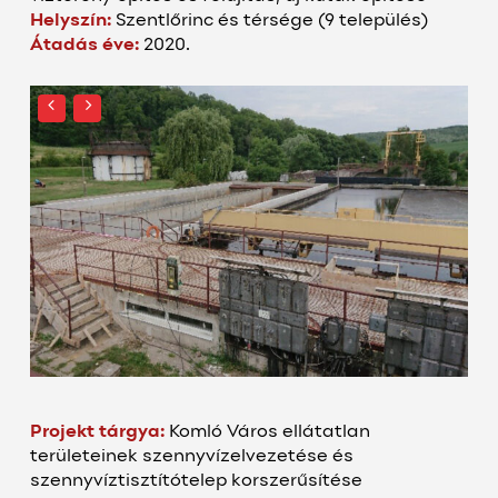
Helyszín:
Szentlőrinc és térsége (9 település)
Átadás éve:
2020.
Projekt tárgya:
Komló Város ellátatlan
területeinek szennyvízelvezetése és
szennyvíztisztítótelep korszerűsítése