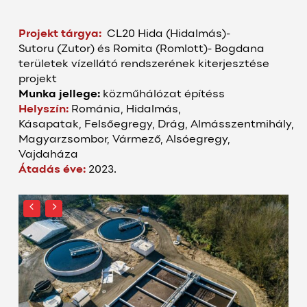
Projekt tárgya:
CL20
Hida
(
Hidalmás
)-
Sutoru
(
Zutor
) és
Romita
(Romlott)- Bogdana
területek vízellátó rendszerének kiterjesztése
projekt
Munka jellege:
k
özműhálózat építés
s
Helyszín:
Románia,
Hidalmás
,
Kásapatak,
Felsőegregy
,
Drág
,
Almásszentmihály
,
Magyarzsombor, Vármező,
Alsóegregy
,
Vajdaháza
Átadás éve:
2023.