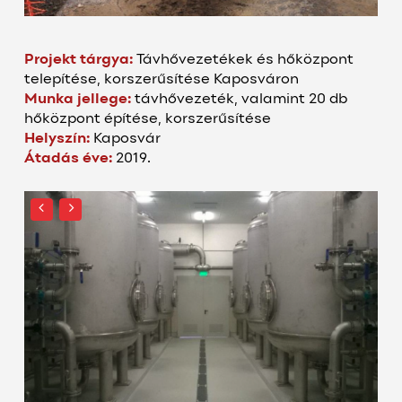
Projekt tárgya:
Távhővezetékek és hőközpont
telepítése, korszerűsítése Kaposváron
Munka jellege:
távhővezeték, valamint 20 db
hőközpont építése, korszerűsítése
Helyszín:
Kaposvár
Átadás éve:
2019.