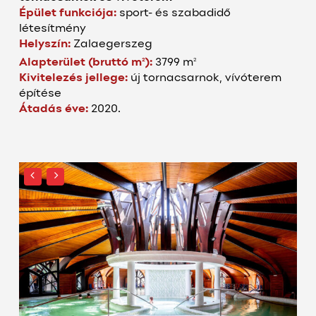
Épület funkciója:
sport- és szabadidő
létesítmény
Helyszín:
Zalaegerszeg
2
2
Alapterület (bruttó m
):
3799 m
Kivitelezés jellege:
új tornacsarnok, vívóterem
építése
Átadás éve:
2020.