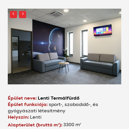
Épület neve:
Lenti Termálfürdő
Épület funkciója:
sport-, szabadidő-, és
gyógyászati létesítmény
Helyszín:
Lenti
2
2
Alapterület (bruttó m
):
3300 m