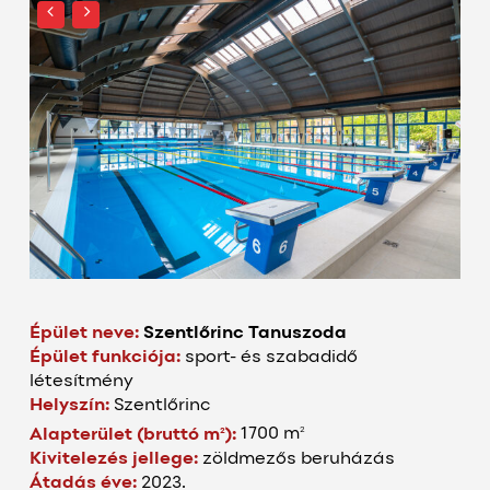
Épület neve:
Szentlőrinc Tanuszoda
Épület funkciója:
sport- és szabadidő
létesítmény
Helyszín:
Szentlőrinc
2
2
Alapterület (bruttó m
):
1700 m
Kivitelezés jellege:
zöldmezős beruházás
Átadás éve:
2023.