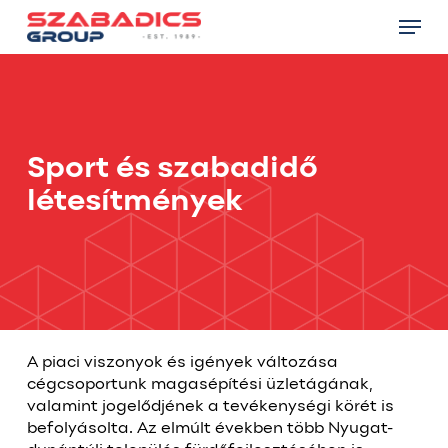
Skip
Menu
to
main
Close
content
Menu
Sport és szabadidő
létesítmények
A piaci viszonyok és igények változása
cégcsoportunk magasépítési üzletágának,
valamint jogelődjének a tevékenységi körét is
befolyásolta. Az elmúlt években több Nyugat-