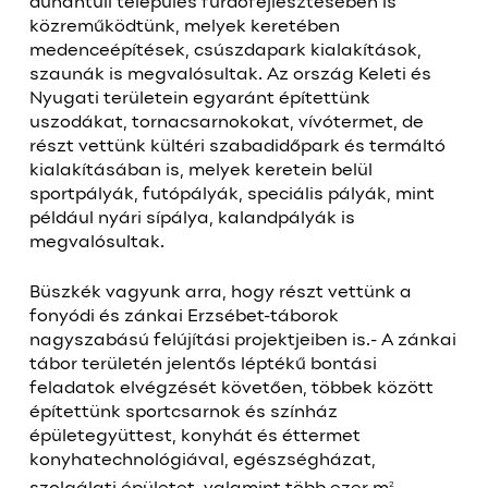
dunántúli település fürdőfejlesztésében is
közreműködtünk, melyek keretében
medenceépítések, csúszdapark kialakítások,
szaunák is megvalósultak. Az ország Keleti és
Nyugati területein egyaránt építettünk
uszodákat, tornacsarnokokat, vívótermet, de
részt vettünk kültéri szabadidőpark és termáltó
kialakításában is, melyek keretein belül
sportpályák, futópályák, speciális pályák, mint
például nyári sípálya, kalandpályák is
megvalósultak.
Büszkék vagyunk arra, hogy részt vettünk a
fonyódi és zánkai Erzsébet-táborok
nagyszabású felújítási projektjeiben is.- A zánkai
tábor területén jelentős léptékű bontási
feladatok elvégzését követően, többek között
építettünk sportcsarnok és színház
épületegyüttest, konyhát és éttermet
konyhatechnológiával, egészségházat,
2