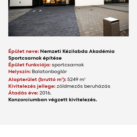
Épület neve:
Nemzeti Kézilabda Akadémia
Sportcsarnok építése
Épület funkciója:
sportcsarnok
Helyszín:
Balatonboglár
2
2
Alapterület (bruttó m
):
5249 m
Kivitelezés jellege:
zöldmezős beruházás
Átadás éve:
2016.
Konzorciumban végzett kivitelezés.