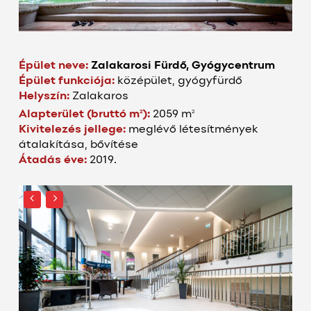
Épület neve:
Zalakarosi Fürdő, Gyógycentrum
Épület funkciója:
középület, gyógyfürdő
Helyszín:
Zalakaros
2
2
Alapterület (bruttó m
):
2059 m
Kivitelezés jellege:
meglévő létesítmények
átalakítása, bővítése
Átadás éve:
2019.