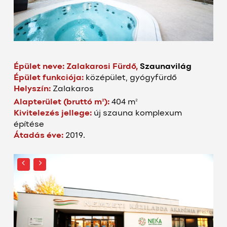
Épület neve:
Zalakarosi Fürdő,
Szaunavilág
Épület funkciója:
középület, gyógyfürdő
Helyszín:
Zalakaros
2
2
Alapterület (bruttó m
):
404 m
Kivitelezés jellege:
új szauna komplexum
építése
Átadás éve:
2019.