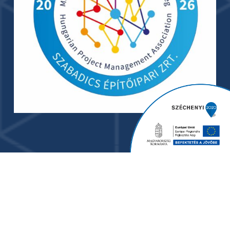
© 2024 Szabadics Group. - Minden jog fenntartva. I
Adatkezelési tájékoztató
I
Adatkezelési tájékoztató
2025
I
ÁSZF árubeszerzés
I
ÁSZF vállalkozói
I
ÁSZF
szolgáltatás beszerzés