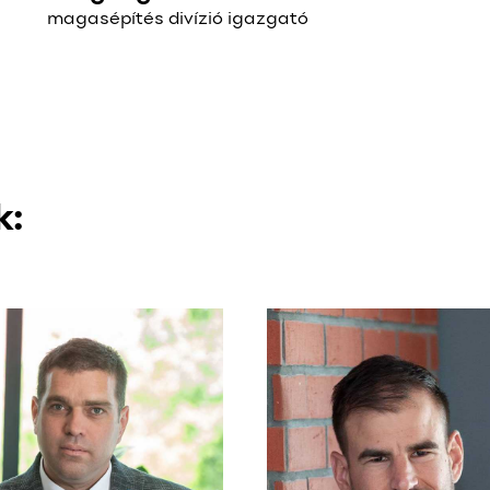
magasépítés divízió igazgató
k: