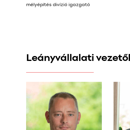
mélyépítés divízió igazgató
Leányvállalati vezető