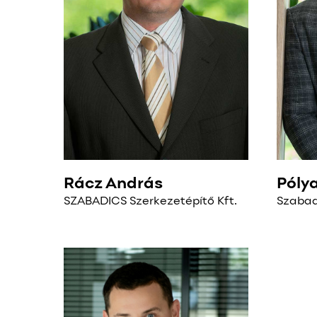
Rácz András
Póly
SZABADICS Szerkezetépítő Kft.
Szabad