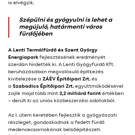
is elvégzik.
Szépülni és gyógyulni is lehet a
megújuló, határmenti város
fürdőjében
A Lenti Termálfürdő és Szent György
Energiapark
fejlesztésének eredményét
szerdán hirdették ki. A Lenti Gyógyfürdő Kft.
beruházásában megvalósuló építkezés
kivitelezése a
ZÁÉV Építőipari Zrt.
és
a
Szabadics Építőipari Zrt.
együttműködésével
zajlik majd több mint
2,2 milliárd forint
értékben
– derült ki az uniós közbeszerzési adatokból.
Az I. ütem keretében fejlesztik a gyógyászati
részleget, gondoskodnak a fedett fürdő
medencecsarnokának belsőépítészeti