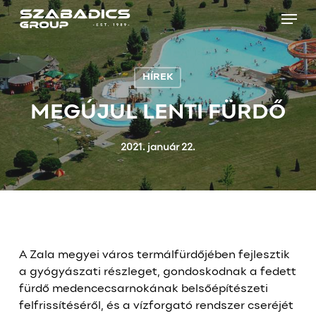
Skip
Menu
to
main
Close
content
Menu
HÍREK
MEGÚJUL LENTI FÜRDŐ
2021. január 22.
A Zala megyei város termálfürdőjében fejlesztik
a gyógyászati részleget, gondoskodnak a fedett
fürdő medencecsarnokának belsőépítészeti
felfrissítéséről, és a vízforgató rendszer cseréjét