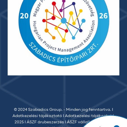
© 2024 Szabadics Group. - Minden jog fenntartva. I
Adatkezelési tájékoztató
I
Adatkezelési tájékoztató
2025
I
ÁSZF árubeszerzés
I
ÁSZF vállalkozói
I
ÁSZF