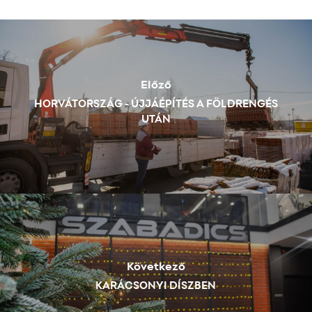
Előző
HORVÁTORSZÁG - ÚJJÁÉPÍTÉS A FÖLDRENGÉS
UTÁN
Következő
KARÁCSONYI DÍSZBEN