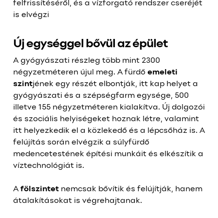
felfrissítéséről, és a vízforgató rendszer cseréjét
is elvégzi
Új egységgel bővül az épület
A gyógyászati részleg több mint 2300
négyzetméteren újul meg. A fürdő
emeleti
szint
jének egy részét elbontják, itt kap helyet a
gyógyászati és a szépségfarm egysége, 500
illetve 155 négyzetméteren kialakítva. Új dolgozói
és szociális helyiségeket hoznak létre, valamint
itt helyezkedik el a közlekedő és a lépcsőház is. A
felújítás során elvégzik a súlyfürdő
medencetestének építési munkáit és elkészítik a
víztechnológiát is.
A
fölszintet
nemcsak bővítik és felújítják, hanem
átalakításokat is végrehajtanak.