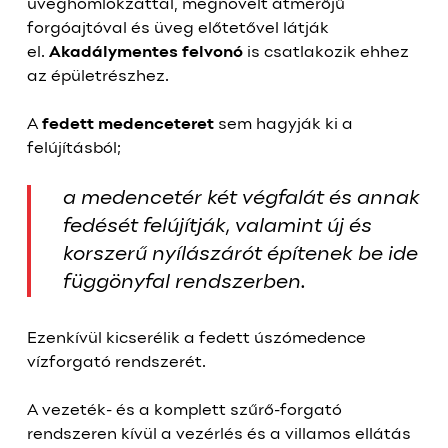
üveghomlokzattal, megnövelt átmérőjű
forgóajtóval és üveg előtetővel látják
el.
Akadálymentes felvonó
is csatlakozik ehhez
az épületrészhez.
A
fedett medenceteret
sem hagyják ki a
felújításból;
a medencetér két végfalát és annak
fedését felújítják, valamint új és
korszerű nyílászárót építenek be ide
függönyfal rendszerben.
Ezenkívül kicserélik a fedett úszómedence
vízforgató rendszerét.
A vezeték- és a komplett szűrő-forgató
rendszeren kívül a vezérlés és a villamos ellátás