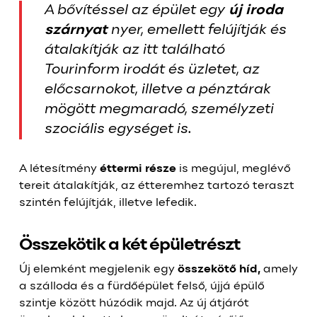
A bővítéssel az épület egy
új iroda
szárnyat
nyer, emellett felújítják és
átalakítják az itt található
Tourinform irodát és üzletet, az
előcsarnokot, illetve a pénztárak
mögött megmaradó, személyzeti
szociális egységet is.
A létesítmény
éttermi része
is megújul, meglévő
tereit átalakítják, az étteremhez tartozó teraszt
szintén felújítják, illetve lefedik.
Összekötik a két épületrészt
Új elemként megjelenik egy
összekötő híd,
amely
a szálloda és a fürdőépület felső, újjá épülő
szintje között húzódik majd. Az új átjárót