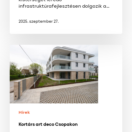
infrastruktúrafejlesztésen dolgozik a…
2025. szeptember 27.
Kortárs
art
deco
Csopakon
Hírek
Kortárs art deco Csopakon