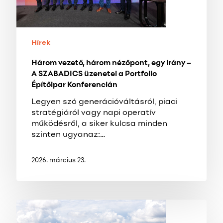
A
SZABADICS
üzenetei
a
Hírek
Portfolio
Három vezető, három nézőpont, egy irány –
Építőipar
A SZABADICS üzenetei a Portfolio
Konferencián
Építőipar Konferencián
Legyen szó generációváltásról, piaci
stratégiáról vagy napi operatív
működésről, a siker kulcsa minden
szinten ugyanaz:…
2026. március 23.
686
hektárral