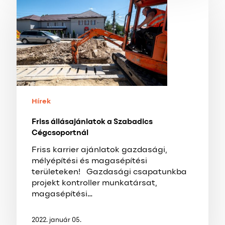
állásajánlatok
a
Szabadics
Cégcsoportnál
Hírek
Friss állásajánlatok a Szabadics
Cégcsoportnál
Friss karrier ajánlatok gazdasági,
mélyépítési és magasépítési
területeken! Gazdasági csapatunkba
projekt kontroller munkatársat,
magasépítési…
2022. január 05.