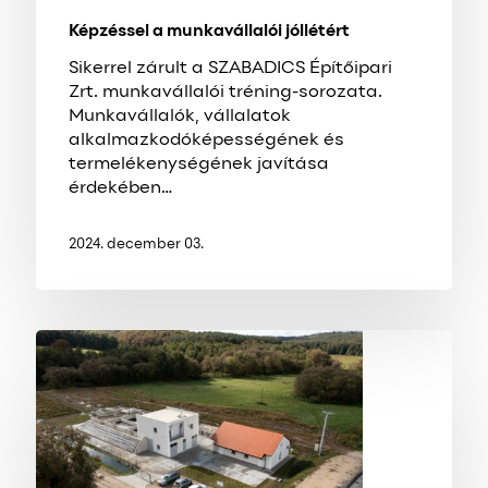
Képzéssel a munkavállalói jóllétért
Sikerrel zárult a SZABADICS Építőipari
Zrt. munkavállalói tréning-sorozata.
Munkavállalók, vállalatok
alkalmazkodóképességének és
termelékenységének javítása
érdekében…
2024. december 03.
Egész
Dél-
Dunántúlt
érintő
óriásprojekt
zárult