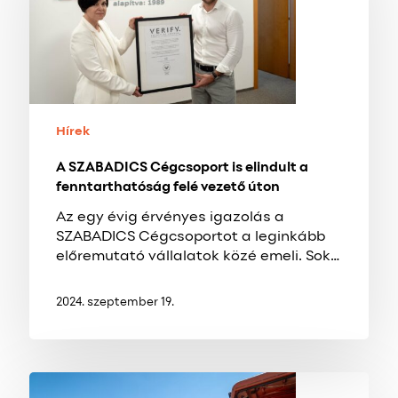
elindult
a
fenntarthatóság
felé
vezető
úton
Hírek
A SZABADICS Cégcsoport is elindult a
fenntarthatóság felé vezető úton
Az egy évig érvényes igazolás a
SZABADICS Cégcsoportot a leginkább
előremutató vállalatok közé emeli. Sok…
2024. szeptember 19.
Friss