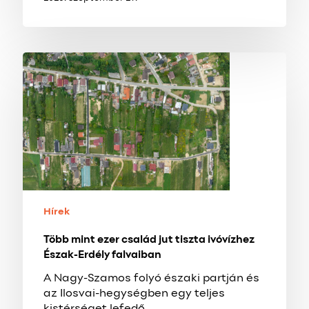
Több
mint
ezer
család
jut
tiszta
ivóvízhez
Észak-
Erdély
falvaiban
Hírek
Több mint ezer család jut tiszta ivóvízhez
Észak-Erdély falvaiban
A Nagy-Szamos folyó északi partján és
az Ilosvai-hegységben egy teljes
kistérséget lefedő