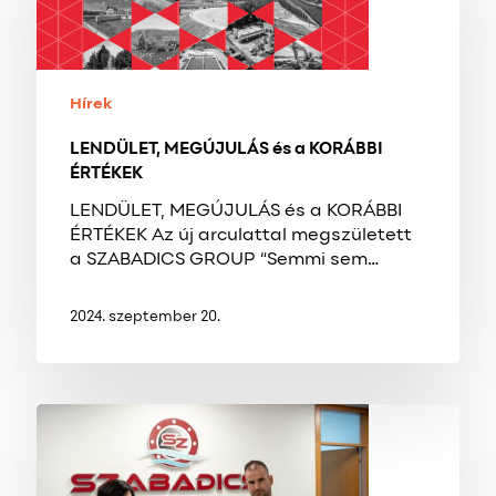
a
KORÁBBI
ÉRTÉKEK
Hírek
LENDÜLET, MEGÚJULÁS és a KORÁBBI
ÉRTÉKEK
LENDÜLET, MEGÚJULÁS és a KORÁBBI
ÉRTÉKEK Az új arculattal megszületett
a SZABADICS GROUP “Semmi sem…
2024. szeptember 20.
A
SZABADICS
Cégcsoport
is