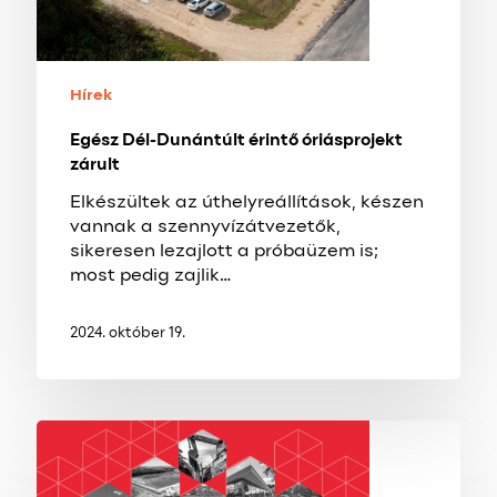
Hírek
Egész Dél-Dunántúlt érintő óriásprojekt
zárult
Elkészültek az úthelyreállítások, készen
vannak a szennyvízátvezetők,
sikeresen lezajlott a próbaüzem is;
most pedig zajlik…
2024. október 19.
LENDÜLET,
MEGÚJULÁS
és