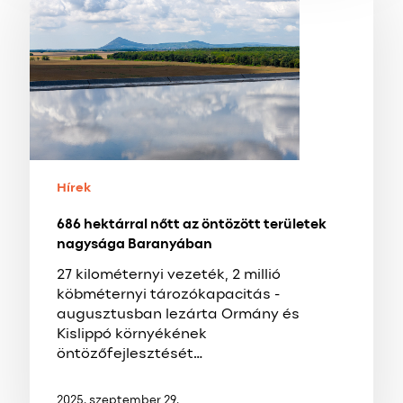
nőtt
az
öntözött
területek
nagysága
Baranyában
Hírek
686 hektárral nőtt az öntözött területek
nagysága Baranyában
27 kilométernyi vezeték, 2 millió
köbméternyi tározókapacitás -
augusztusban lezárta Ormány és
Kislippó környékének
öntözőfejlesztését…
2025. szeptember 29.