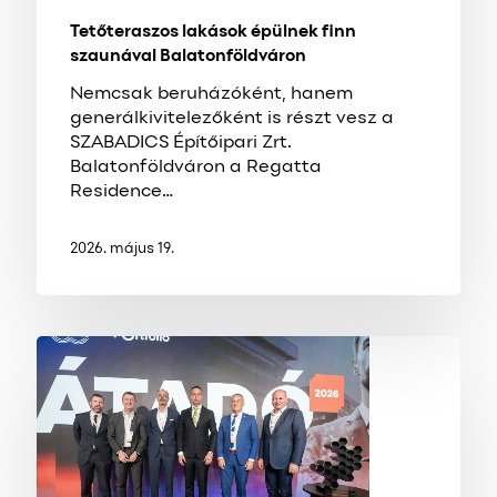
Tetőteraszos lakások épülnek finn
szaunával Balatonföldváron
Nemcsak beruházóként, hanem
generálkivitelezőként is részt vesz a
SZABADICS Építőipari Zrt.
Balatonföldváron a Regatta
Residence…
2026. május 19.
Három
vezető,
három
nézőpont,
egy
irány
–