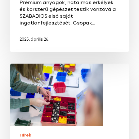
Prémium anyagok, hatalmas erkélyek
és korszerű gépészet teszik vonzóvá a
SZABADICS első saját
ingatlanfejlesztését. Csopak…
2025. április 26.
Képzéssel
a
munkavállalói
jóllétért
Hírek