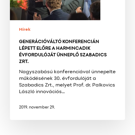
ÉVFORDULÓJÁT
ÜNNEPLŐ
SZABADICS
ZRT.
Hírek
GENERÁCIÓVÁLTÓ KONFERENCIÁN
LÉPETT ELŐRE A HARMINCADIK
ÉVFORDULÓJÁT ÜNNEPLŐ SZABADICS
ZRT.
Nagyszabású konferenciával ünnepelte
működésének 30. évfordulóját a
Szabadics Zrt., melyet Prof. dr. Palkovics
László innovációs…
2019. november 29.