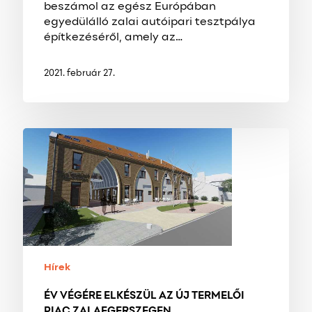
beszámol az egész Európában
egyedülálló zalai autóipari tesztpálya
építkezéséről, amely az…
2021. február 27.
ÉV
VÉGÉRE
ELKÉSZÜL
AZ
ÚJ
TERMELŐI
PIAC
ZALAEGERSZEGEN
Hírek
ÉV VÉGÉRE ELKÉSZÜL AZ ÚJ TERMELŐI
PIAC ZALAEGERSZEGEN