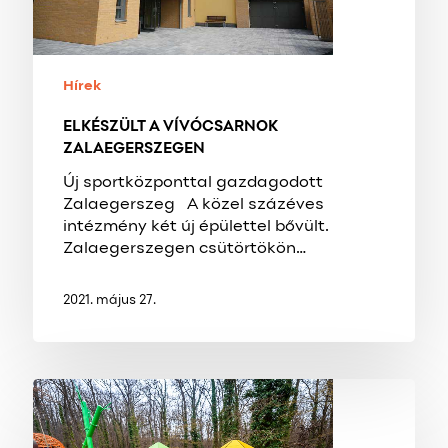
Hírek
ELKÉSZÜLT A VÍVÓCSARNOK
ZALAEGERSZEGEN
Új sportközponttal gazdagodott
Zalaegerszeg A közel százéves
intézmény két új épülettel bővült.
Zalaegerszegen csütörtökön…
2021. május 27.
Hamarosan
elkészül
Zalaegerszegen