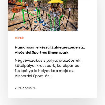
az
Alsóerdei
Sport-
és
Élménypark
Hírek
Hamarosan elkészül Zalaegerszegen az
Alsóerdei Sport-és Élménypark
Négyévszakos sípálya, játszóterek,
kötélpálya, kreszpark, kerékpár-és
futópálya is helyet kap majd az
Alsóerdei Sport- és…
2021. április 21.