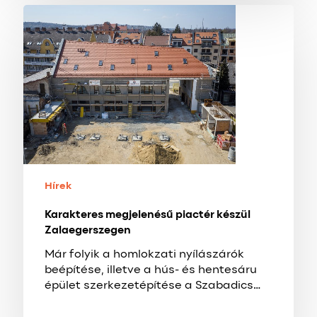
Karakteres
megjelenésű
piactér
készül
Zalaegerszegen
Hírek
Karakteres megjelenésű piactér készül
Zalaegerszegen
Már folyik a homlokzati nyílászárók
beépítése, illetve a hús- és hentesáru
épület szerkezetépítése a Szabadics…