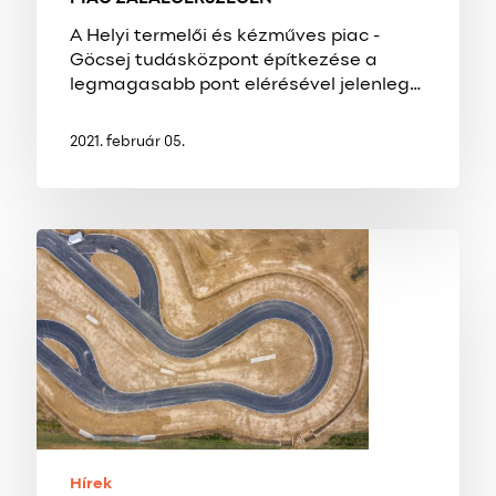
A Helyi termelői és kézműves piac -
Göcsej tudásközpont építkezése a
legmagasabb pont elérésével jelenleg…
2021. február 05.
ELKÉSZÜLT
A
SMART
CITY
ZÓNA
A
ZALAI
TESZTPÁLYÁN
Hírek