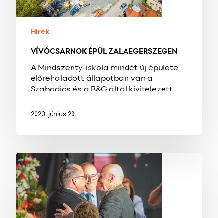
Hírek
VÍVÓCSARNOK ÉPÜL ZALAEGERSZEGEN
A Mindszenty-iskola mindét új épülete
előrehaladott állapotban van a
Szabadics és a B&G által kivitelezett…
2020. június 23.
GENERÁCIÓVÁLTÓ
KONFERENCIÁN
LÉPETT
ELŐRE
A
HARMINCADIK