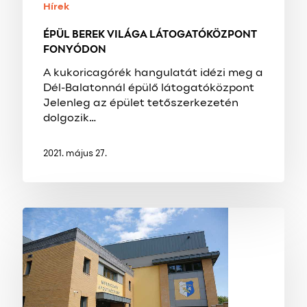
Hírek
ÉPÜL BEREK VILÁGA LÁTOGATÓKÖZPONT
FONYÓDON
A kukoricagórék hangulatát idézi meg a
Dél-Balatonnál épülő látogatóközpont
Jelenleg az épület tetőszerkezetén
dolgozik…
2021. május 27.
ELKÉSZÜLT
A
VÍVÓCSARNOK
ZALAEGERSZEGEN