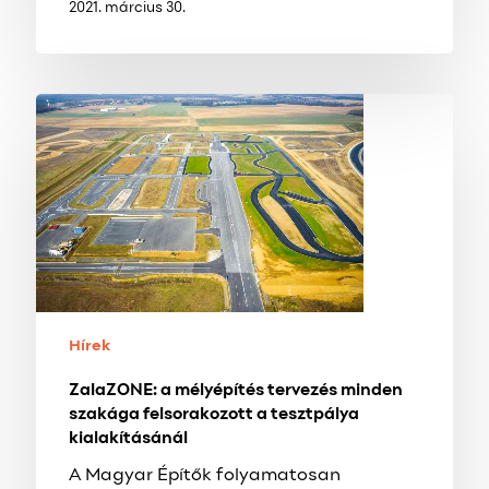
2021. március 30.
ZalaZONE:
a
mélyépítés
tervezés
minden
szakága
felsorakozott
a
tesztpálya
kialakításánál
Hírek
ZalaZONE: a mélyépítés tervezés minden
szakága felsorakozott a tesztpálya
kialakításánál
A Magyar Építők folyamatosan