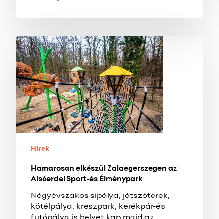
Hamarosan
elkészül
Zalaegerszegen
az
Alsóerdei
Sport-
és
Élménypark
Hírek
Hamarosan elkészül Zalaegerszegen az
Alsóerdei Sport-és Élménypark
Négyévszakos sípálya, játszóterek,
kötélpálya, kreszpark, kerékpár-és
futópálya is helyet kap majd az