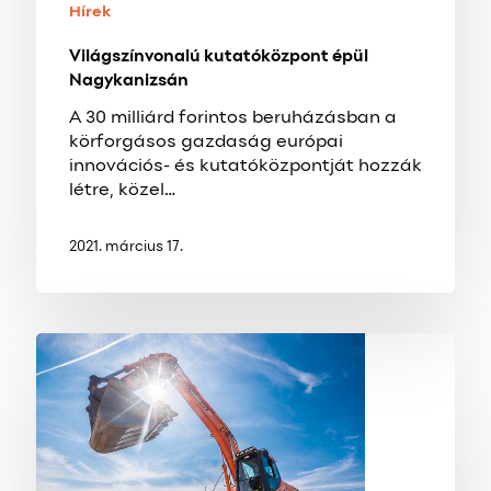
Hírek
Világszínvonalú kutatóközpont épül
Nagykanizsán
A 30 milliárd forintos beruházásban a
körforgásos gazdaság európai
innovációs- és kutatóközpontját hozzák
létre, közel…
2021. március 17.
Biztató
bővüléssel
nyitotta
az
évet
a
magyar