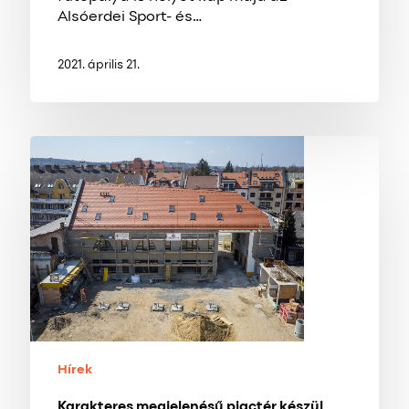
Alsóerdei Sport- és…
2021. április 21.
Karakteres
megjelenésű
piactér
készül
Zalaegerszegen
Hírek
Karakteres megjelenésű piactér készül