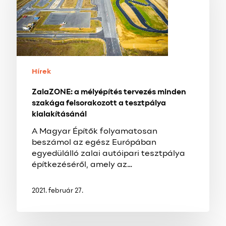
minden
szakága
felsorakozott
a
tesztpálya
kialakításánál
Hírek
ZalaZONE: a mélyépítés tervezés minden
szakága felsorakozott a tesztpálya
kialakításánál
A Magyar Építők folyamatosan
beszámol az egész Európában
egyedülálló zalai autóipari tesztpálya
építkezéséről, amely az…
2021. február 27.