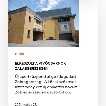
ELKÉSZÜLT
A
VÍVÓCSARNOK
ZALAEGERSZEGEN
Hírek
ELKÉSZÜLT A VÍVÓCSARNOK
ZALAEGERSZEGEN
Új sportközponttal gazdagodott
Zalaegerszeg A közel százéves
intézmény két új épülettel bővült.
Zalaegerszegen csütörtökön…
2021. május 27.