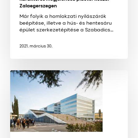
Zalaegerszegen
Már folyik a homlokzati nyílászárók
beépítése, illetve a hús- és hentesáru
épület szerkezetépítése a Szabadics…
2021. március 30.
Világszínvonalú
kutatóközpont
épül
Nagykanizsán