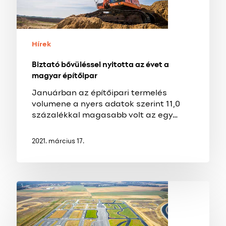
építőipar
Hírek
Biztató bővüléssel nyitotta az évet a
magyar építőipar
Januárban az építőipari termelés
volumene a nyers adatok szerint 11,0
százalékkal magasabb volt az egy…
2021. március 17.
ZalaZONE:
a
mélyépítés
tervezés