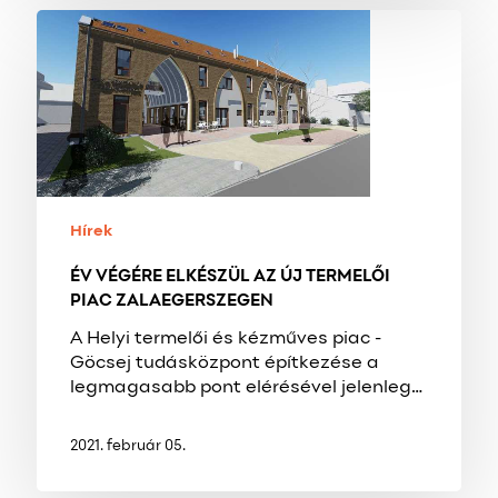
ÉV
VÉGÉRE
ELKÉSZÜL
AZ
ÚJ
TERMELŐI
PIAC
ZALAEGERSZEGEN
Hírek
ÉV VÉGÉRE ELKÉSZÜL AZ ÚJ TERMELŐI
PIAC ZALAEGERSZEGEN
A Helyi termelői és kézműves piac -
Göcsej tudásközpont építkezése a
legmagasabb pont elérésével jelenleg…
2021. február 05.