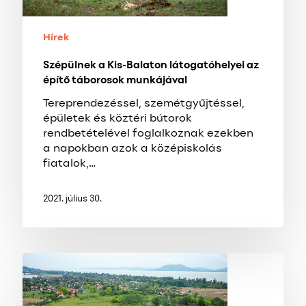
munkájával
Hírek
Szépülnek a Kis-Balaton látogatóhelyei az
építő táborosok munkájával
Tereprendezéssel, szemétgyűjtéssel,
épületek és köztéri bútorok
rendbetételével foglalkoznak ezekben
a napokban azok a középiskolás
fiatalok,…
2021. július 30.
ÉPÜL
BEREK
VILÁGA
LÁTOGATÓKÖZPONT