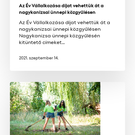
Az Év Vállalkozása díjat vehettük át a
nagykanizsai ünnepi közgyűlésen
Az Év Vállalkozása díjat vehettük át a
nagykanizsai ünnepi közgyűlésen
Nagykanizsa ünnepi közgyűlésén
kitüntető címeket…
2021. szeptember 14.
Szépülnek
a
Kis-
Balaton
látogatóhelyei
az
építő
táborosok