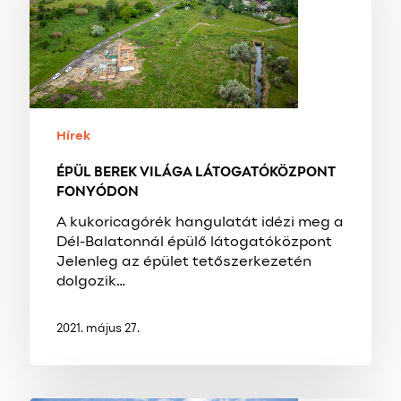
FONYÓDON
Hírek
ÉPÜL BEREK VILÁGA LÁTOGATÓKÖZPONT
FONYÓDON
A kukoricagórék hangulatát idézi meg a
Dél-Balatonnál épülő látogatóközpont
Jelenleg az épület tetőszerkezetén
dolgozik…
2021. május 27.