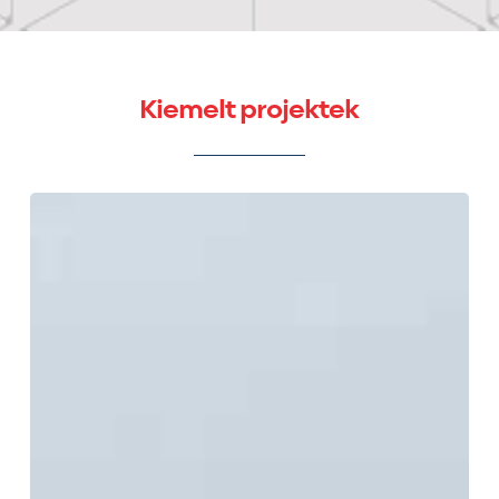
Kiemelt projektek
Konferenciaközpont
és
kiállítótér
Balatonfüred