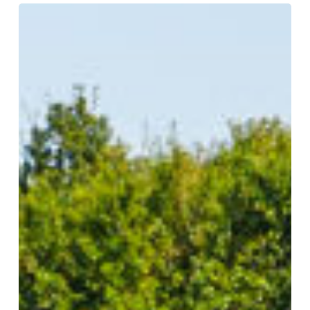
Kis-
Balaton
látogatóközpont