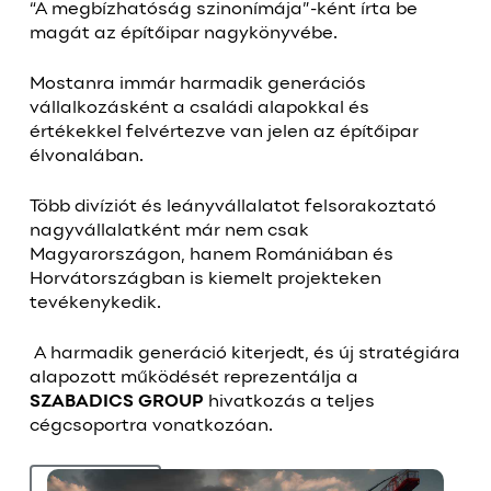
“A megbízhatóság szinonímája”-ként írta be
magát az építőipar nagykönyvébe.
Mostanra immár harmadik generációs
vállalkozásként a családi alapokkal és
értékekkel felvértezve van jelen az építőipar
élvonalában.
Több divíziót és leányvállalatot felsorakoztató
nagyvállalatként már nem csak
Magyarországon, hanem Romániában és
Horvátországban is kiemelt projekteken
tevékenykedik.
A harmadik generáció kiterjedt, és új stratégiára
alapozott működését reprezentálja a
SZABADICS GROUP
hivatkozás a teljes
cégcsoportra vonatkozóan.
BŐVEBBEN