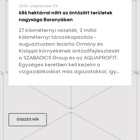
2025. szeptember 29.
686 hektárral nőtt az öntözött területek
nagysága Baranyában
27 kilométernyi vezeték, 2 millió
köbméternyi tározókapacitás -
augusztusban lezárta Ormány és
Kislippó környékének öntözőfejlesztését
a SZABADICS Group és az AQUAPROFIT.
Egységes keretben kell kezelni a
vízgazdálkodást más ágazatokkal, így…
ÖSSZES HÍR