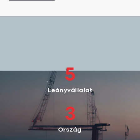
5
Leányvállalat
3
Ország