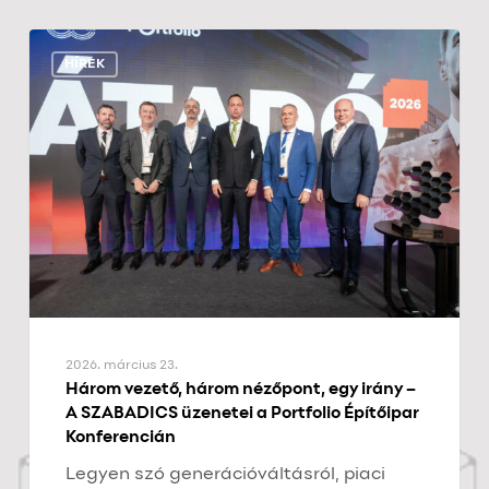
Három
vezető,
HÍREK
három
nézőpont,
egy
irány
–
A
SZABADICS
üzenetei
a
Portfolio
Építőipar
Konferencián
2026. március 23.
Három vezető, három nézőpont, egy irány –
A SZABADICS üzenetei a Portfolio Építőipar
Konferencián
Legyen szó generációváltásról, piaci