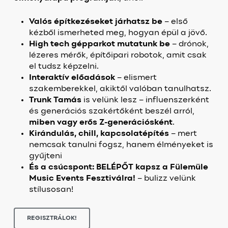
Valós építkezéseket járhatsz be
– első
kézből ismerheted meg, hogyan épül a jövő.
High tech gépparkot mutatunk be
– drónok,
lézeres mérők, építőipari robotok, amit csak
el tudsz képzelni.
Interaktív előadások
– elismert
szakemberekkel, akiktől valóban tanulhatsz.
Trunk Tamás
is velünk lesz – influenszerként
és generációs szakértőként beszél arról,
miben vagy erős Z-generációsként
.
Kirándulás, chill, kapcsolatépítés
– mert
nemcsak tanulni fogsz, hanem élményeket is
gyűjteni
És a csúcspont: BELÉPŐT kapsz a Fülemüle
Music Events Fesztiválra!
– bulizz velünk
stílusosan!
REGISZTRÁLOK!