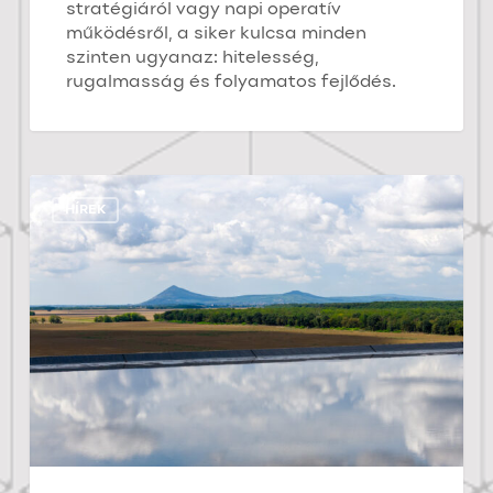
stratégiáról vagy napi operatív
működésről, a siker kulcsa minden
szinten ugyanaz: hitelesség,
rugalmasság és folyamatos fejlődés.
686
hektárral
HÍREK
nőtt
az
öntözött
területek
nagysága
Baranyában