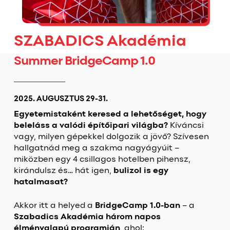
SZABADICS Akadémia
Summer BridgeCamp 1.0
2025. AUGUSZTUS 29-31.
Egyetemistaként keresed a lehetőséget, hogy
beleláss a valódi építőipari világba?
Kíváncsi
vagy, milyen gépekkel dolgozik a jövő? Szívesen
hallgatnád meg a szakma nagyágyúit –
miközben egy 4 csillagos hotelben pihensz,
kirándulsz és… hát igen,
bulizol is egy
hatalmasat?
Akkor itt a helyed a
BridgeCamp 1.0-ban
– a
Szabadics Akadémia három napos
élményalapú programján
, ahol: