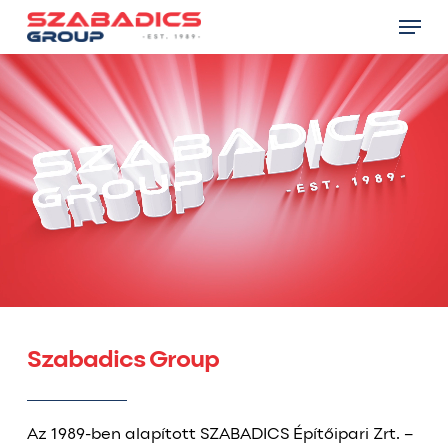
Skip
Menu
to
main
Close
content
Menu
Szabadics Group
Az 1989-ben alapított SZABADICS Építőipari Zrt. –