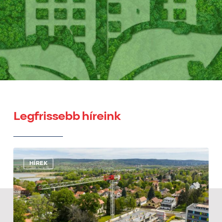
Legfrissebb híreink
Tetőteraszos
lakások
HÍREK
épülnek
finn
szaunával
Balatonföldváron