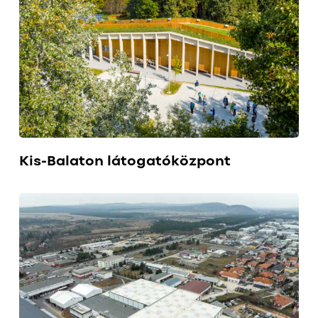
Kis-Balaton látogatóközpont