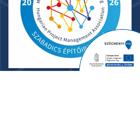
© 2024 Szabadics Group. - Minden jog fenntartva. I
Adatkezelési tájékoztató
I
Adatkezelési tájékoztató
2025
I
ÁSZF árubeszerzés
I
ÁSZF vállalkozói
I
ÁSZF
szolgáltatás beszerzés