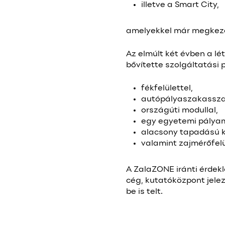
illetve a Smart City,
amelyekkel már megkezdő
Az elmúlt két évben a lé
bővítette szolgáltatási p
fékfelülettel,
autópályaszakassza
országúti modullal,
egy egyetemi pályam
alacsony tapadású k
valamint zajmérőfelü
A ZalaZONE iránti érdek
cég, kutatóközpont jelez
be is telt.