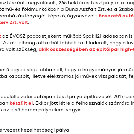
ejlesztésként megvalósult, 265 hektáros tesztpályán a m
 közmű- és földmunkákban a Duna Aszfalt Zrt. és a Szabad
 beruházás lényegét képező, úgynevezett
önvezető autó
rv Zrt. volt
.
t
az ÉVOSZ podcastjeként működő Spakli21 adásában is 
 Az ott elhangzottakból többek közt kiderült, hogy a kiv
ra volt szükség,
akik összességében az építőipar high-t
zintű egyedisége abban áll, hogy a hagyományos járműd
ba kapcsolt, illetve elektromos járművek vizsgálatát, fe
ülálló zalai autóipari tesztpálya építkezését 2017-ben 
ában
készült el
. Ekkor jött létre a felhasználók számára 
és az első három pályaelem, vagyis
ervezett kezelhetőségi pálya,