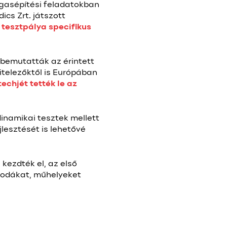
agasépítési feladatokban
ics Zrt. játszott
 tesztpálya specifikus
bemutatták az érintett
itelezőktől is Európában
echjét tették le az
inamikai tesztek mellett
jlesztését is lehetővé
kezdték el, az első
irodákat, műhelyeket