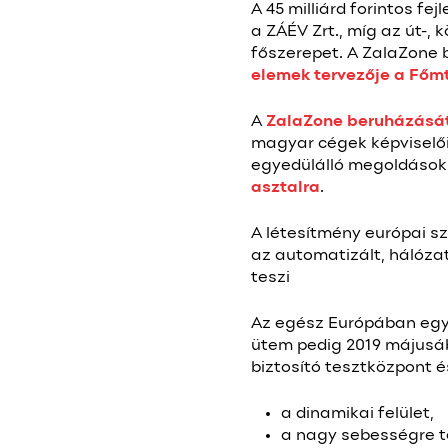
A 45 milliárd forintos f
a ZÁÉV Zrt., míg az út-,
főszerepet. A ZalaZone
elemek tervezője a Főmte
A
ZalaZone beruházásá
magyar cégek képviselői.
egyedülálló megoldások
asztalra
.
A létesítmény európai s
az automatizált, hálózat
teszi
Az egész Európában egyed
ütem pedig 2019 május
biztosító tesztközpont 
a dinamikai felület,
a nagy sebességre t