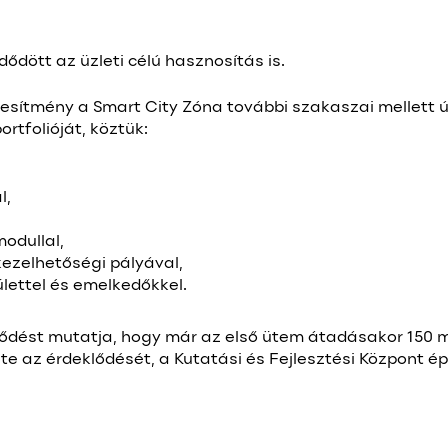
dött az üzleti célú hasznosítás is.
tesítmény a Smart City Zóna további szakaszai mellett ú
ortfolióját, köztük:
l,
odullal,
ezelhetőségi pályával,
lettel és emelkedőkkel.
lődést mutatja, hogy már az első ütem átadásakor 150 m
te az érdeklődését, a Kutatási és Fejlesztési Központ é