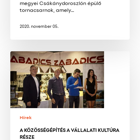
megyei Csákánydoroszlón épülő
tornacsarnok, amely…
2020. november 05.
A
KÖZÖSSÉGÉPÍTÉS
A
VÁLLALATI
KULTÚRA
RÉSZE
Hírek
A KÖZÖSSÉGÉPÍTÉS A VÁLLALATI KULTÚRA
RÉSZE