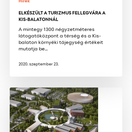
Hírek
ELKÉSZÜLT A TURIZMUS FELLEGVÁRA A
KIS-BALATONNÁL
A mintegy 1300 négyzetméteres
látogatóközpont a térség és a Kis-
balaton környéki tájegység értékeit
mutatja be…
2020. szeptember 23.
TUDOMÁNYOS
ÉS
INNOVÁCIÓS
PARKOT
HOZNAK
LÉTRE
NAGYKANIZSÁN