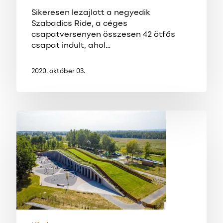
Sikeresen lezajlott a negyedik
Szabadics Ride, a céges
csapatversenyen összesen 42 ötfős
csapat indult, ahol…
2020. október 03.
ELKÉSZÜLT
A
TURIZMUS
FELLEGVÁRA
A
KIS-
BALATONNÁL