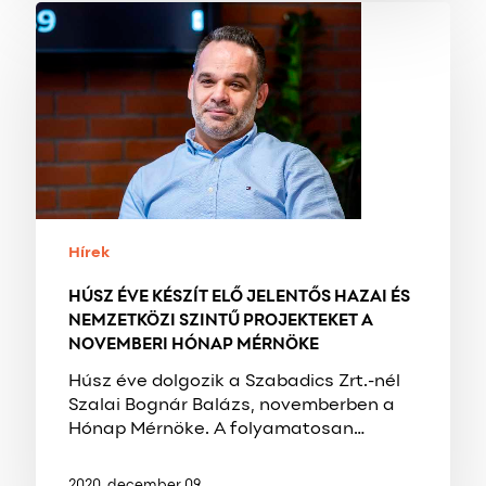
HÚSZ
ÉVE
KÉSZÍT
ELŐ
JELENTŐS
HAZAI
ÉS
NEMZETKÖZI
SZINTŰ
PROJEKTEKET
A
Hírek
NOVEMBERI
HÚSZ ÉVE KÉSZÍT ELŐ JELENTŐS HAZAI ÉS
HÓNAP
NEMZETKÖZI SZINTŰ PROJEKTEKET A
MÉRNÖKE
NOVEMBERI HÓNAP MÉRNÖKE
Húsz éve dolgozik a Szabadics Zrt.-nél
Szalai Bognár Balázs, novemberben a
Hónap Mérnöke. A folyamatosan…