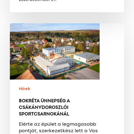
2020. december 09.
BOKRÉTA
ÜNNEPSÉG
A
CSÁKÁNYDOROSZLÓI
SPORTCSARNOKÁNÁL
Hírek
BOKRÉTA ÜNNEPSÉG A
CSÁKÁNYDOROSZLÓI
SPORTCSARNOKÁNÁL
Elérte az épület a legmagasabb
pontját, szerkezetkész lett a Vas