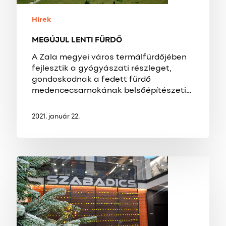
Hírek
MEGÚJUL LENTI FÜRDŐ
A Zala megyei város termálfürdőjében
fejlesztik a gyógyászati részleget,
gondoskodnak a fedett fürdő
medencecsarnokának belsőépítészeti…
2021. január 22.
KARÁCSONYI
DÍSZBEN