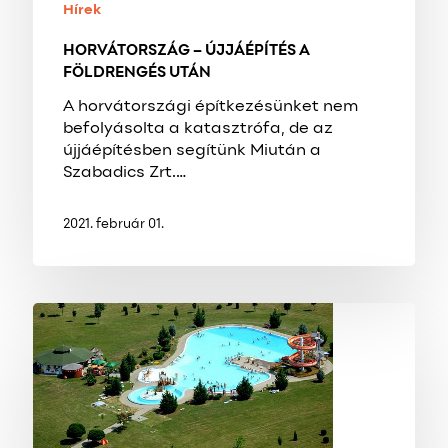
Hírek
HORVÁTORSZÁG – ÚJJÁÉPÍTÉS A
FÖLDRENGÉS UTÁN
A horvátországi építkezésünket nem
befolyásolta a katasztrófa, de az
újjáépítésben segítünk Miután a
Szabadics Zrt.…
2021. február 01.
MEGÚJUL
LENTI
FÜRDŐ