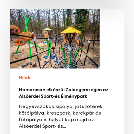
Hamarosan
elkészül
Zalaegerszegen
az
Alsóerdei
Sport-
és
Élménypark
Hírek
Hamarosan elkészül Zalaegerszegen az
Alsóerdei Sport-és Élménypark
Négyévszakos sípálya, játszóterek,
kötélpálya, kreszpark, kerékpár-és
futópálya is helyet kap majd az
Alsóerdei Sport- és…