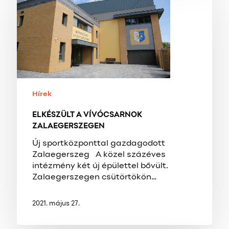
VÍVÓCSARNOK
ZALAEGERSZEGEN
Hírek
ELKÉSZÜLT A VÍVÓCSARNOK
ZALAEGERSZEGEN
Új sportközponttal gazdagodott
Zalaegerszeg A közel százéves
intézmény két új épülettel bővült.
Zalaegerszegen csütörtökön…
2021. május 27.