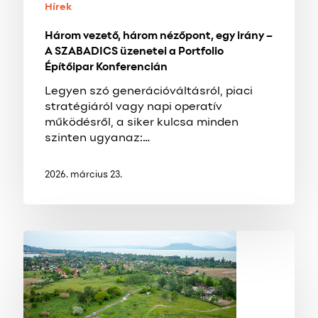
a
Hírek
Portfolio
Három vezető, három nézőpont, egy irány –
Építőipar
A SZABADICS üzenetei a Portfolio
Konferencián
Építőipar Konferencián
Legyen szó generációváltásról, piaci
stratégiáról vagy napi operatív
működésről, a siker kulcsa minden
szinten ugyanaz:…
2026. március 23.
ÉPÜL
BEREK
VILÁGA
LÁTOGATÓKÖZPONT
FONYÓDON