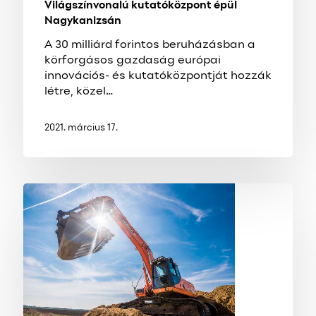
Világszínvonalú kutatóközpont épül
Nagykanizsán
A 30 milliárd forintos beruházásban a
körforgásos gazdaság európai
innovációs- és kutatóközpontját hozzák
létre, közel…
2021. március 17.
Biztató
bővüléssel
nyitotta
az
évet
a
magyar
építőipar