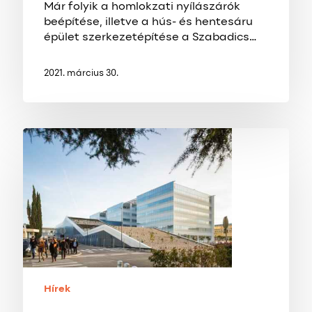
Már folyik a homlokzati nyílászárók
beépítése, illetve a hús- és hentesáru
épület szerkezetépítése a Szabadics…
2021. március 30.
Világszínvonalú
kutatóközpont
épül
Nagykanizsán
Hírek