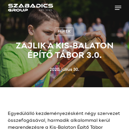
Skip
Menu
to
main
Close
content
Menu
HÍREK
ZAJLIK A KIS-BALATON
ÉPÍTŐ TÁBOR 3.0.
2020. július 30.
Egyedülálló kezdeményezésként négy szervezet
összefogásával, harmadik alkalommal kerül
megrendezésre a Kis-Balaton Építő Tábor