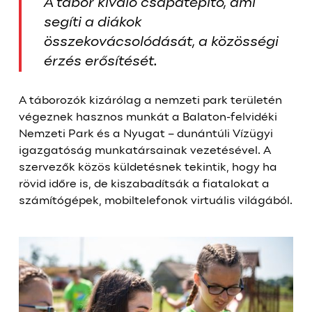
A tábor kiváló csapatépítő, ami
segíti a diákok
összekovácsolódását, a közösségi
érzés erősítését.
A táborozók kizárólag a nemzeti park területén
végeznek hasznos munkát a Balaton-felvidéki
Nemzeti Park és a Nyugat – dunántúli Vízügyi
igazgatóság munkatársainak vezetésével. A
szervezők közös küldetésnek tekintik, hogy ha
rövid időre is, de kiszabadítsák a fiatalokat a
számítógépek, mobiltelefonok virtuális világából.