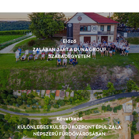
Előző
ZALÁBAN JÁRT A DUNA GROUP
SZABADEGYETEM
Következő
KÜLÖNLEGES KÜLSEJŰ KÖZPONT ÉPÜL ZALA
NÉPSZERŰ FÜRDŐVÁROSÁBAN