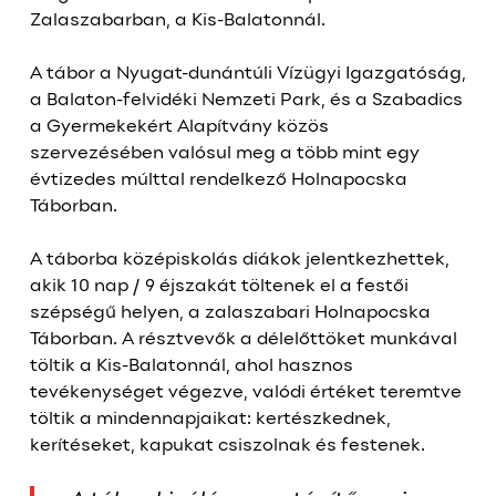
Zalaszabarban, a Kis-Balatonnál.
A tábor a Nyugat-dunántúli Vízügyi Igazgatóság,
a Balaton-felvidéki Nemzeti Park, és a Szabadics
a Gyermekekért Alapítvány közös
szervezésében valósul meg a több mint egy
évtizedes múlttal rendelkező Holnapocska
Táborban.
A táborba középiskolás diákok jelentkezhettek,
akik 10 nap / 9 éjszakát töltenek el a festői
szépségű helyen, a zalaszabari Holnapocska
Táborban. A résztvevők a délelőttöket munkával
töltik a Kis-Balatonnál, ahol hasznos
tevékenységet végezve, valódi értéket teremtve
töltik a mindennapjaikat: kertészkednek,
kerítéseket, kapukat csiszolnak és festenek.