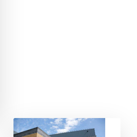
ELKÉSZÜLT
A
VÍVÓCSARNOK