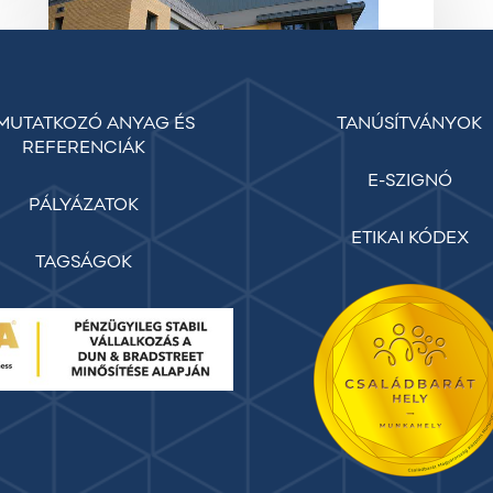
ZALAEGERSZEGEN
MUTATKOZÓ ANYAG ÉS
TANÚSÍTVÁNYOK
REFERENCIÁK
E-SZIGNÓ
Hírek
PÁLYÁZATOK
ELKÉSZÜLT A
ETIKAI KÓDEX
TAGSÁGOK
VÍVÓCSARNOK
ZALAEGERSZEGEN
Új sportközponttal gazdagodott
Zalaegerszeg A közel százéves
intézmény két új épülettel bővült.
Zalaegerszegen csütörtökön…
2021. május 27.