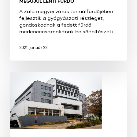
MEGÚJUL LENTI FÜRDŐ
A Zala megyei város termálfürdőjében
fejlesztik a gyógyászati részleget,
gondoskodnak a fedett fürdő
medencecsarnokának belsőépítészeti…
2021. január 22.
MEGÚJULT
A
KAPOSVÁRI
KORMÁNYHIVATAL