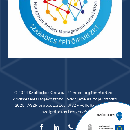
© 2024 Szabadics Group. - Minden jog fenntartva. I
Adatkezelési tájékoztató
I
Adatkezelési tájékoztató
2025
I
ÁSZF árubeszerzés
I
ÁSZF vállalkozói
I
ÁSZF
szolgáltatás beszerzés
facebook
linkedin
phone
email