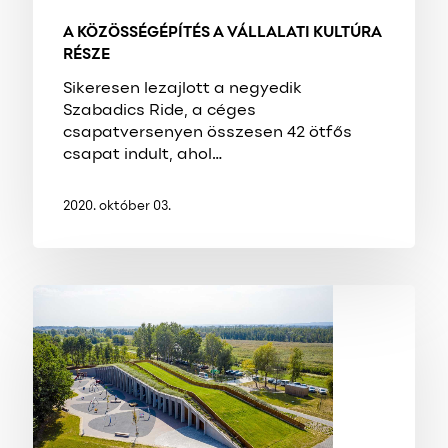
A KÖZÖSSÉGÉPÍTÉS A VÁLLALATI KULTÚRA
RÉSZE
Sikeresen lezajlott a negyedik
Szabadics Ride, a céges
csapatversenyen összesen 42 ötfős
csapat indult, ahol…
2020. október 03.
ELKÉSZÜLT
A
TURIZMUS
FELLEGVÁRA
A
KIS-
BALATONNÁL