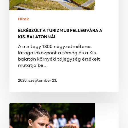
Hírek
ELKÉSZÜLT A TURIZMUS FELLEGVÁRA A
KIS-BALATONNÁL
A mintegy 1300 négyzetméteres
látogatóközpont a térség és a Kis-
balaton környéki tájegység értékeit
mutatja be…
2020. szeptember 23.
ZAJLIK
A
KIS-
BALATON