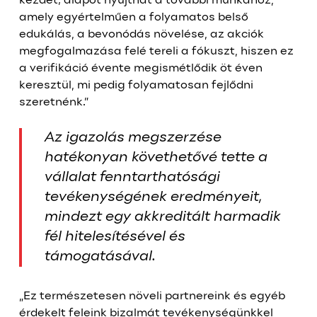
kezdet; alapot nyújthat a további munkához,
amely egyértelműen a folyamatos belső
edukálás, a bevonódás növelése, az akciók
megfogalmazása felé tereli a fókuszt, hiszen ez
a verifikáció évente megismétlődik öt éven
keresztül, mi pedig folyamatosan fejlődni
szeretnénk.”
Az igazolás megszerzése
hatékonyan követhetővé tette a
vállalat fenntarthatósági
tevékenységének eredményeit,
mindezt egy akkreditált harmadik
fél hitelesítésével és
támogatásával.
„Ez természetesen növeli partnereink és egyéb
érdekelt feleink bizalmát tevékenységünkkel