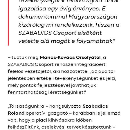
tevékenységünk felülvizsgálatának
igazolása egy évig érvényes. E
dokumentummal Magyarországon
kizárólag mi rendelkezünk, hiszen a
SZABADICS Csoport elsőként
vetette alá magát e folyamatnak”
– tudtuk meg
Marics-Kovács Orsolyától
, a
SZABADICS Csoport rendszerintegrációért
felelős vezetőjétől, aki hozzátette: „az auditor
jelentésben értékeli tevékenységünket és jelzi,
mely pontok fejlesztésével javíthatjuk
fenntarthatósági érettségünket.”
„Társaságunkra – hangsúlyozta
Szabadics
Roland
operatív igazgató – korábban is jellemző
volt, hogy a piaci kihívásokra időben
felkészültünk, cselekvési tervet készítettünk –