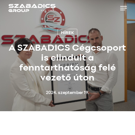
Skip
Menu
to
main
Close
content
Menu
HÍREK
A SZABADICS Cégcsoport
is elindult a
fenntarthatóság felé
vezető úton
2024. szeptember 19.