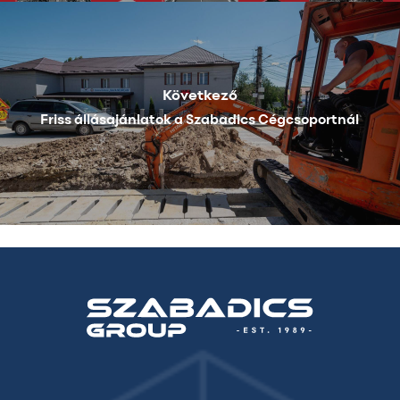
Következő
Friss állásajánlatok a Szabadics Cégcsoportnál