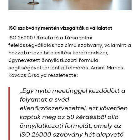
ISO szabvány mentén vizsgálták a vállalatot
ISO 26000 Útmutató a társadalmi
felelősségvállaláshoz című szabvány, valamint a
hozzátartozó hitelesítési keretrendszer,
úgynevezett önnyilatkozati formula
segítségével történt a felmérés. Amint Marics-
Kovács Orsolya részletezte:
„Egy nyitó meetinggel kezdődött a
folyamat a svéd
ellenőrzőszervezettel, ezt követően
kaptuk meg az 50 kérdésből álló
önnyilatkozati formulát, amely az
ISO 26000 szabvány hét alapvető