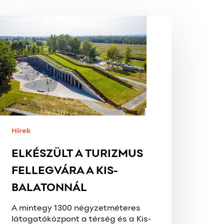
ELKÉSZÜLT
A
TURIZMUS
FELLEGVÁRA
A
IS-
BALATONNÁL
Hírek
ELKÉSZÜLT A TURIZMUS
FELLEGVÁRA A KIS-
BALATONNÁL
A mintegy 1300 négyzetméteres
látogatóközpont a térség és a Kis-