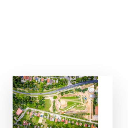
KÜLÖNLEGES
KÜLSEJŰ
KÖZPONT
ÉPÜL
ZALA
NÉPSZERŰ
FÜRDŐVÁROSÁBAN