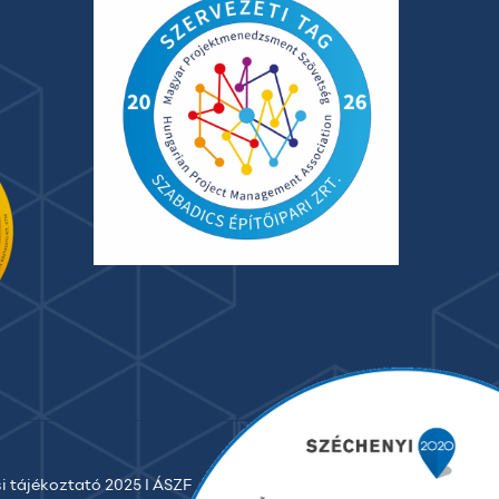
FÜRDŐ
SZAUNAVILÁGA
Hírek
ELKÉSZÜLT A ZALAKAROSI
FÜRDŐ SZAUNAVILÁGA
Átadták Zalakaroson a város
fürdőjében a szaunavilágot,
melynek alapkövét idén május
végén tették le. A 450…
2019. december 19.
i tájékoztató 2025
I
ÁSZF