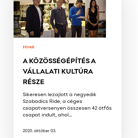
VÁLLALATI
KULTÚRA
RÉSZE
Hírek
A KÖZÖSSÉGÉPÍTÉS A
VÁLLALATI KULTÚRA
RÉSZE
Sikeresen lezajlott a negyedik
Szabadics Ride, a céges
csapatversenyen összesen 42 ötfős
csapat indult, ahol…
2020. október 03.