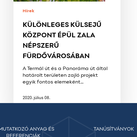
Hírek
KÜLÖNLEGES KÜLSEJŰ
KÖZPONT ÉPÜL ZALA
NÉPSZERŰ
FÜRDŐVÁROSÁBAN
A Termál út és a Panoráma út által
határolt területen zajló projekt
egyik fontos elemeként…
2020. július 08.
MUTATKOZÓ ANYAG ÉS
TANÚSÍTVÁNYOK
REFERENCIÁK