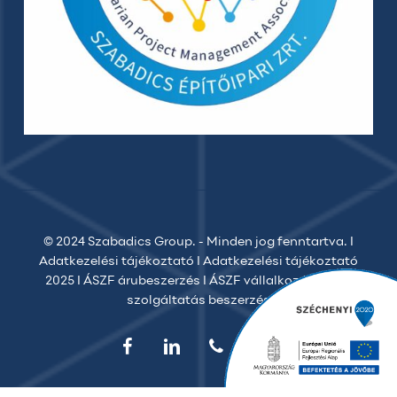
© 2024 Szabadics Group. - Minden jog fenntartva. I
Adatkezelési tájékoztató
I
Adatkezelési tájékoztató
2025
I
ÁSZF árubeszerzés
I
ÁSZF vállalkozói
I
ÁSZF
szolgáltatás beszerzés
facebook
linkedin
phone
email