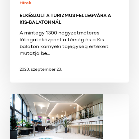
Hírek
ELKÉSZÜLT A TURIZMUS FELLEGVÁRA A
KIS-BALATONNÁL
A mintegy 1300 négyzetméteres
látogatóközpont a térség és a Kis-
balaton környéki tájegység értékeit
mutatja be…
2020. szeptember 23.
ELKÉSZÜLT
A
ZALAKAROSI
FÜRDŐ
SZAUNAVILÁGA