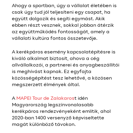
Ahogy a sportban, úgy a vállalat életében is
csak úgy tud jól teljesíteni egy csapat, ha
együtt dolgozik és segíti egymást. Akik
ebben részt vesznek, sokkal jobban átérzik
az együttműködés fontosságát, amely a
vállalati kultúra fontos összetevője.
A kerékpáros esemény kapcsolatépítésre is
kiváló alkalmat biztosít, ahova a cég
allvállalkozói, a partnerei és anyagbeszállítói
is meghívást kapnak. Ez egyfajta
közösségépítést tesz lehetővé, a közösen
megszerzett élmények által.
A
MAPEI Tour de Zalakaros
t idén
Magyarország legszínvonalasabb
kerékpáros rendezvényeként említik, ahol
2020-ban 1400 versenyző képviseltette
magát különböző távokon.