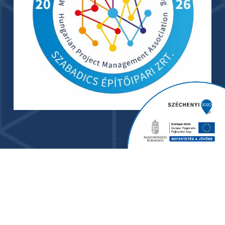
© 2024 Szabadics Group. - Minden jog fenntartva. I
Adatkezelési tájékoztató
I
Adatkezelési tájékoztató
2025
I
ÁSZF árubeszerzés
I
ÁSZF vállalkozói
I
ÁSZF
szolgáltatás beszerzés