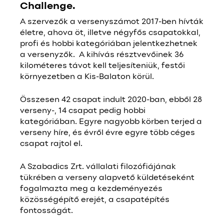
Challenge.
A szervezők a versenyszámot 2017-ben hívták
életre, ahova öt, illetve négyfős csapatokkal,
profi és hobbi kategóriában jelentkezhetnek
a versenyzők. A kihívás résztvevőinek 36
kilométeres távot kell teljesíteniük, festői
környezetben a Kis-Balaton körül.
Összesen 42 csapat indult 2020-ban, ebből 28
verseny-, 14 csapat pedig hobbi
kategóriában. Egyre nagyobb körben terjed a
verseny híre, és évről évre egyre több céges
csapat rajtol el.
A Szabadics Zrt. vállalati filozófiájának
tükrében a verseny alapvető küldetéseként
fogalmazta meg a kezdeményezés
közösségépítő erejét, a csapatépítés
fontosságát.