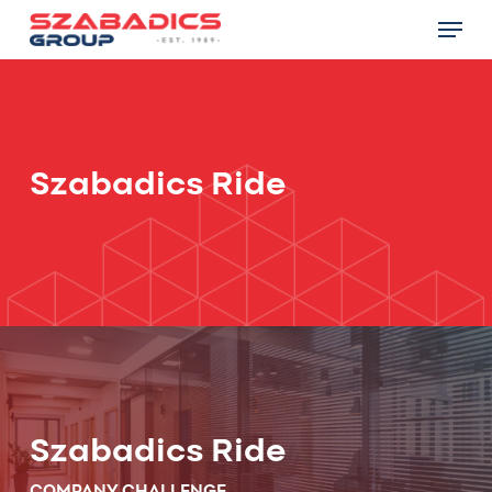
Skip
Menu
to
main
Close
content
Menu
Szabadics Ride
Szabadics Ride