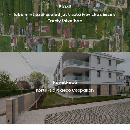
Előző
Több mint ezer család jut tiszta ivóvízhez Észak-
Erdély falvaiban
Következő
Kortárs art deco Csopakon