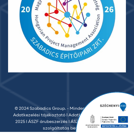
© 2024 Szabadics Group. - Minden jog fenntartva. I
Adatkezelési tájékoztató
I
Adatkezelési tájékoztató
2025
I
ÁSZF árubeszerzés
I
ÁSZF vállalkozói
I
ÁSZF
szolgáltatás beszerzés