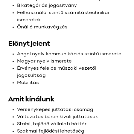
B kategóriás jogosítvány
Felhasználói szintű számítástechnikai
ismeretek
Önálló munkavégzés
Előnyt jelent
Angol nyelv kommunikációs szintű ismerete
Magyar nyelv ismerete
Érvényes felelős műszaki vezetői
jogosultság
Mobilitás
Amit kínálunk
Versenyképes juttatási csomag
Változatos béren kívüli juttatások
Stabil, fejlődő vállalati háttér
Szakmai fejlődési lehetőség