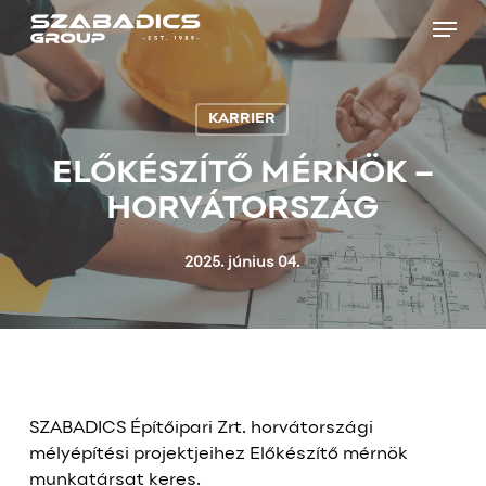
Skip
Menu
to
main
Close
content
Menu
KARRIER
ELŐKÉSZÍTŐ MÉRNÖK –
HORVÁTORSZÁG
2025. június 04.
SZABADICS Építőipari Zrt. horvátországi
mélyépítési projektjeihez Előkészítő mérnök
munkatársat keres.